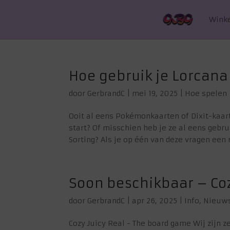
Wink
Hoe gebruik je Lorcana
door
GerbrandC
|
mei 19, 2025
|
Hoe spelen
Ooit al eens Pokémonkaarten of Dixit-kaart
start? Of misschien heb je ze al eens gebru
Sorting? Als je op één van deze vragen een 
Soon beschikbaar – Coz
door
GerbrandC
|
apr 26, 2025
|
Info
,
Nieuw
Cozy Juicy Real - The board game Wij zijn 