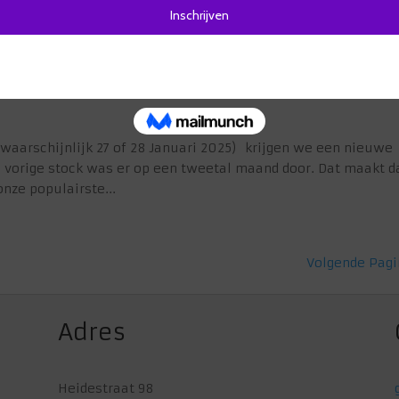
e facebook en/of...
ings!
waarschijnlijk 27 of 28 Januari 2025) krijgen we een nieuwe
De vorige stock was er op een tweetal maand door. Dat maakt d
nze populairste...
Volgende Pagi
Adres
Heidestraat 98