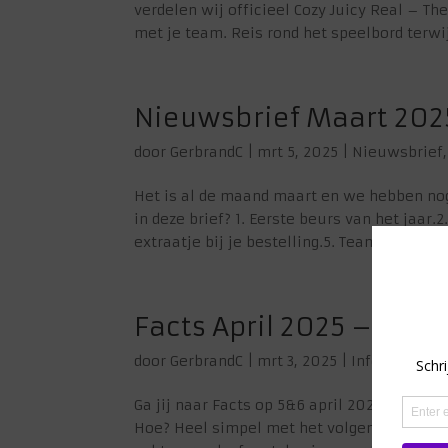
verdelen wij officieel Cozy Juicy Real – T
met je team. Reis rond het speelbord terwijl
Nieuwsbrief Maart 202
door
GerbrandC
|
mrt 5, 2025
|
Nieuwsbrief
Het is al de maand maart en we hebben nog
in deze brief? 1. Eerste beurs van het jaa
extraatje bij je bestelling.5. Teambuilding?6
Facts April 2025 – WIN 
door
GerbrandC
|
mrt 3, 2025
|
Info
,
Nieuws
Ga jij naar Facts op 5&6 april 2025? Kom d
Hoe? Heel simpel met het volgende stappen