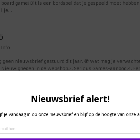
he board game! Dit is een bordspel dat je gespeeld moet hebben
 je...
5
,
Info
 geen nieuwsbrief gestuurd dit jaar. 🫣 Wat mag je verwacht
r.2. Nieuwigheden in de webshop.3. Serious Games-aanbod.4. Ee
. Like de...
actie!
an langs onze stand A28 en win een spellenpakket* twv. €100!
plan 🥳 1. Neem een (creative) selfie met onze stand op de