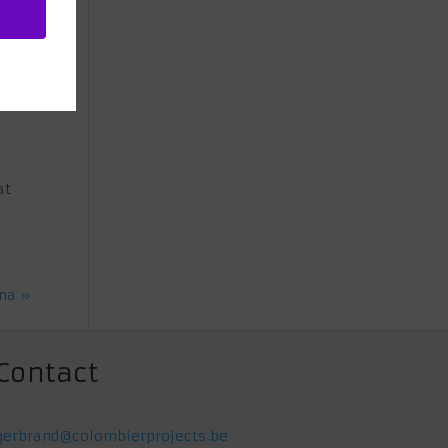
at
na »
Contact
gerbrand@colombierprojects.be