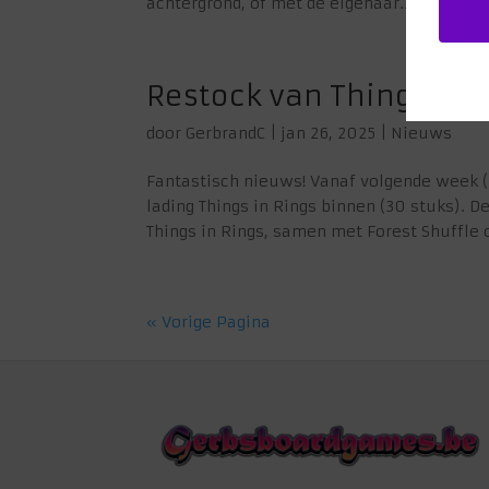
achtergrond, of met de eigenaar.2. Like onz
Restock van Things in R
door
GerbrandC
|
jan 26, 2025
|
Nieuws
Fantastisch nieuws! Vanaf volgende week (
lading Things in Rings binnen (30 stuks). 
Things in Rings, samen met Forest Shuffle o
« Vorige Pagina