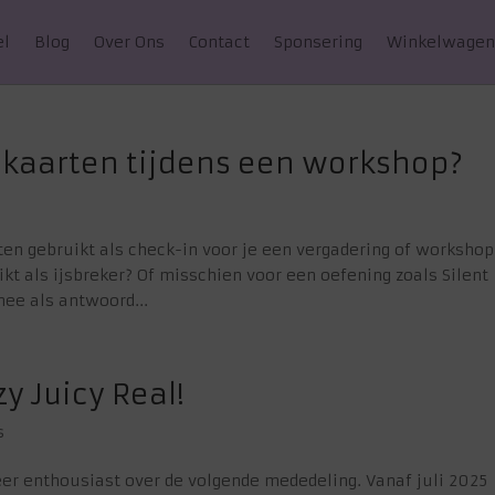
el
Blog
Over Ons
Contact
Sponsering
Winkelwage
 kaarten tijdens een workshop?
en gebruikt als check-in voor je een vergadering of workshop
ikt als ijsbreker? Of misschien voor een oefening zoals Silent
nee als antwoord...
y Juicy Real!
s
zeer enthousiast over de volgende mededeling. Vanaf juli 2025