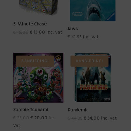
5-Minute Chase
Jaws
Oorspronkelijke
Huidige
€
15,00
€
13,00
inc. Vat
€
41,95
inc. Vat
prijs
prijs
was:
is:
€ 15,00.
€ 13,00.
AANBIEDING!
AANBIEDING!
Zombie Tsunami
Pandemic
Oorspronkelijke
Huidige
Oorspronkelijke
Huidige
€
25,00
€
20,00
inc.
€
44,99
€
34,00
inc. Vat
prijs
prijs
prijs
prijs
Vat