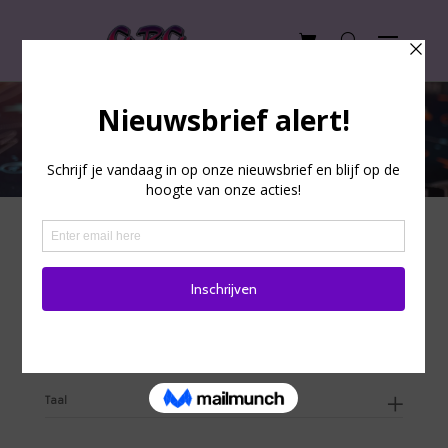
De winkel
Koopje
Op voorraad
Titel
Categorie
Taal