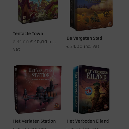
Tentacle Town
De Vergeten Stad
Oorspronkelijke
Huidige
€
49,00
€
40,00
inc.
€
24,00
inc. Vat
prijs
prijs
Vat
was:
is:
€ 49,00.
€ 40,00.
Het Verlaten Station
Het Verboden Eiland