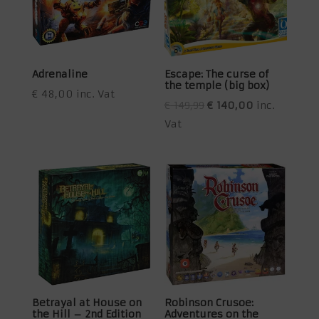
Adrenaline
Escape: The curse of
the temple (big box)
€
48,00
inc. Vat
Oorspronkelijke
Huidige
€
149,99
€
140,00
inc.
prijs
prijs
Vat
was:
is:
€ 149,99.
€ 140,00.
Betrayal at House on
Robinson Crusoe:
the Hill – 2nd Edition
Adventures on the