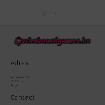
was:
is:
was:
is:
€ 25,00.
€ 20,00.
€ 44,99.
€ 34,00.
1
2
3
4
→
Adres
Heidestraat 98
1742 Ternat
Belgie
Contact