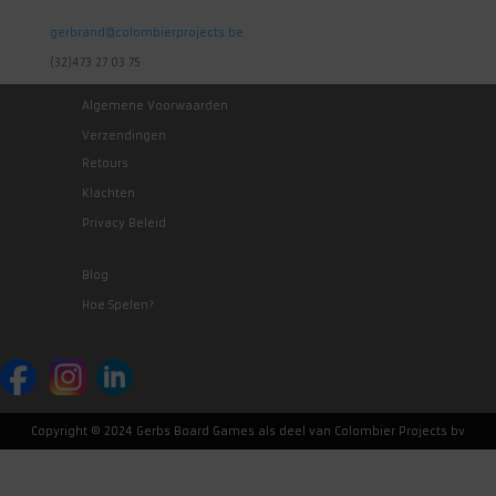
gerbrand@colombierprojects.be
(32)473 27 03 75
Algemene Voorwaarden
Verzendingen
Retours
Klachten
Privacy Beleid
Blog
Hoe Spelen?
Copyright © 2024 Gerbs Board Games als deel van Colombier Projects bv
Nederlands
English
(
Engels
)