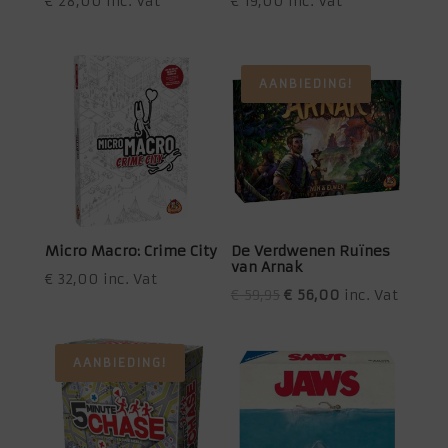
€
28,00
inc. Vat
€
19,00
inc. Vat
AANBIEDING!
Micro Macro: Crime City
De Verdwenen Ruïnes
van Arnak
€
32,00
inc. Vat
Oorspronkelijke
Huidige
€
59,95
€
56,00
inc. Vat
prijs
prijs
was:
is:
AANBIEDING!
€ 59,95.
€ 56,00.