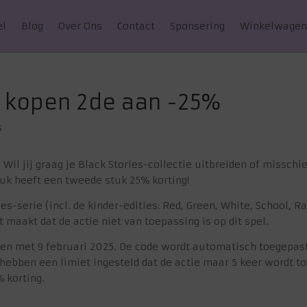
el
Blog
Over Ons
Contact
Sponsering
Winkelwage
 1 kopen 2de aan -25%
s
 Wil jij graag je Black Stories-collectie uitbreiden of missch
tuk heeft een tweede stuk 25% korting!
ries-serie (incl. de kinder-edities: Red, Green, White, School,
t maakt dat de actie niet van toepassing is op dit spel.
t en met 9 februari 2025. De code wordt automatisch toegepast
hebben een limiet ingesteld dat de actie maar 5 keer wordt t
 korting.