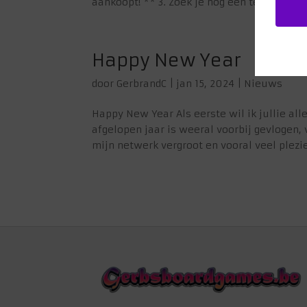
aankoopt! ** 3. Zoek je nog een team buildin
Happy New Year
door
GerbrandC
|
jan 15, 2024
|
Nieuws
Happy New Year Als eerste wil ik jullie al
afgelopen jaar is weeral voorbij gevlogen, 
mijn netwerk vergroot en vooral veel plezie