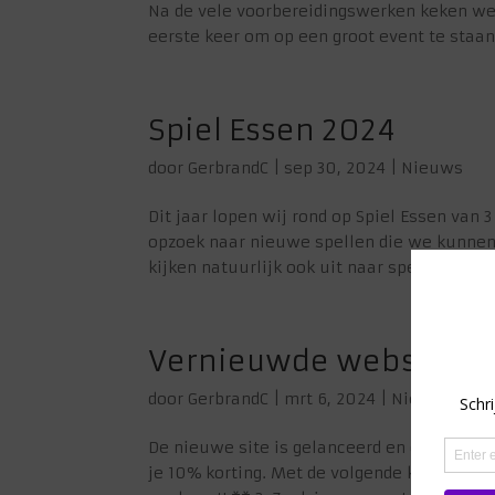
Na de vele voorbereidingswerken keken we e
eerste keer om op een groot event te staan
Spiel Essen 2024
door
GerbrandC
|
sep 30, 2024
|
Nieuws
Dit jaar lopen wij rond op Spiel Essen van 
opzoek naar nieuwe spellen die we kunnen
kijken natuurlijk ook uit naar spellen voor 
Vernieuwde website on
door
GerbrandC
|
mrt 6, 2024
|
Nieuws
,
Gee
De nieuwe site is gelanceerd en daarom de 
je 10% korting. Met de volgende kortingsc