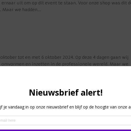
rnaar uit om op dit event te staan. Voor onze shop was dit d
. Maar we hadden...
3 oktober tot en met 6 oktober 2024. Op deze 4 dagen gaan wij
 omvormen en inzetten in de professionele wereld. Maar we
een leuke familie of...
line!
n onderdeel van een categorie
volgende twee acties 🥳: 1. Bestel je voor minimum €50, dan k
ode: BWCT5ASD * 2. Verzendkosten vervallen wanneer je voor €