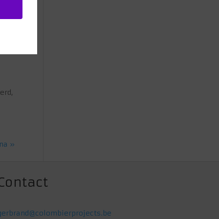
erd,
na »
Contact
gerbrand@colombierprojects.be