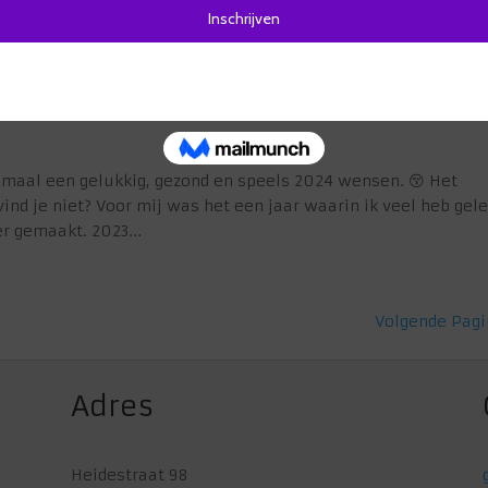
g voor dit...
lemaal een gelukkig, gezond en speels 2024 wensen. 😚 Het
vind je niet? Voor mij was het een jaar waarin ik veel heb gele
r gemaakt. 2023...
Volgende Pagi
Adres
Heidestraat 98