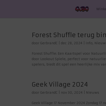
Wink
Forest Shuffle terug bi
door
GerbrandC
|
dec 28, 2024
|
Info
,
Nieuw
Forest Shuffle: Een Kaartspel voor Natuurl
door Lookout Spiele, perfect voor natuurli
spelers, biedt dit spel een heerlijke mix van
Geek Village 2024
door
GerbrandC
|
nov 30, 2024
|
Nieuws
Geek Village 17 November 2024 Zondag 17 n