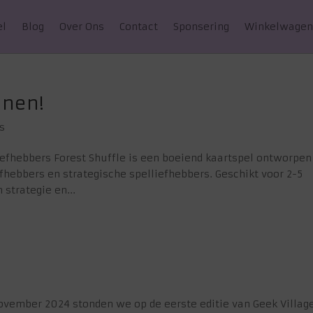
el
Blog
Over Ons
Contact
Sponsering
Winkelwage
nnen!
s
iefhebbers Forest Shuffle is een boeiend kaartspel ontworpen
efhebbers en strategische spelliefhebbers. Geschikt voor 2-5
 strategie en...
ovember 2024 stonden we op de eerste editie van Geek Village