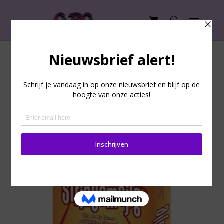
Home
/ Product EAN / 0850680002234
0850680002234
Enig resultaat
Aanbieding!