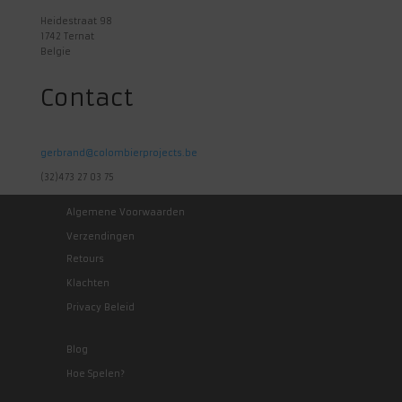
Heidestraat 98
1742 Ternat
Belgie
Contact
gerbrand@colombierprojects.be
(32)473 27 03 75
Algemene Voorwaarden
Verzendingen
Retours
Klachten
Privacy Beleid
Blog
Hoe Spelen?