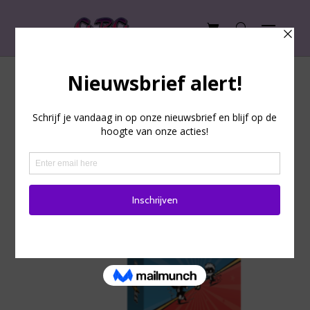
Home
/ Product Illustrator / Gideon Hoogeveen
Gideon Hoogeveen
Enig resultaat