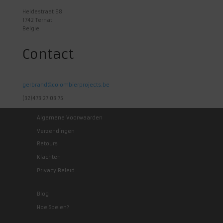
Heidestraat 98
1742 Ternat
Belgie
Contact
gerbrand@colombierprojects.be
(32)473 27 03 75
Algemene Voorwaarden
Verzendingen
Retours
Klachten
Privacy Beleid
Blog
Hoe Spelen?