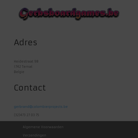
Adres
Heidestraat 98
1742 Ternat
Belgie
Contact
gerbrand@colombierprojects.be
(32)473 27 03 75
Algemene Voorwaarden
Verzendingen