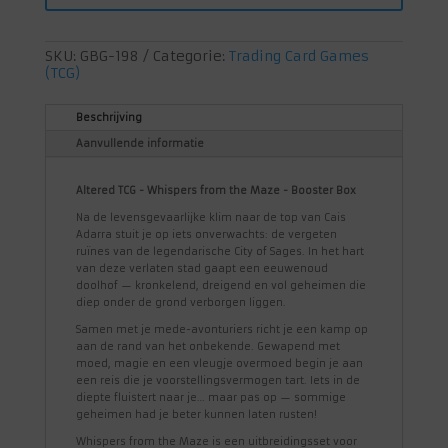
Maze
-
Booster
SKU:
GBG-198
Categorie:
Trading Card Games
Box
(TCG)
aantal
Beschrijving
Aanvullende informatie
Altered TCG - Whispers from the Maze - Booster Box
Na de levensgevaarlijke klim naar de top van Cais
Adarra stuit je op iets onverwachts: de vergeten
ruïnes van de legendarische City of Sages. In het hart
van deze verlaten stad gaapt een eeuwenoud
doolhof — kronkelend, dreigend en vol geheimen die
diep onder de grond verborgen liggen.
Samen met je mede-avonturiers richt je een kamp op
aan de rand van het onbekende. Gewapend met
moed, magie en een vleugje overmoed begin je aan
een reis die je voorstellingsvermogen tart. Iets in de
diepte fluistert naar je… maar pas op — sommige
geheimen had je beter kunnen laten rusten!
Whispers from the Maze is een uitbreidingsset voor