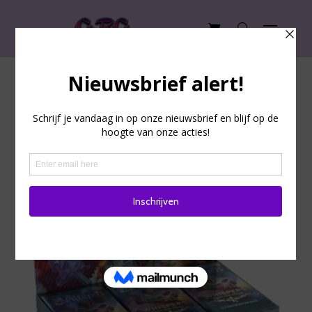
Altered TCG – Whispers from
the Maze – Booster Box