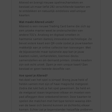
Altered en brengt nieuwe spelmechanieken en
bestaat uit maar liefst 282 verschillende kaarten om
te ontdekken en natuurlijk eindeloos veel unique
kaarten.
Wat maakt Altered uniek?
Altered is een nieuwe Trading Card Game die zich op
een unieke manier weet te onderscheiden van
andere TCG's. Analoog en digitaal smelten in
harmonie samen dankzij innovatieve technologie. Zo
bevat iedere kaart een QR-code zodat je jouw kaarten
makkelijk aan je online collectie kan toevoegen. Met
de bijpassende maar optionele app kan je jouw
kaarten ruilen, verhandelen, toernooi decks
samenstellen en on-demand printen. Unieke kaarten
zijn ook echt uniek. Open je een unique kaart? Dan
bestaat er geen tweede dezelfde van.
Hoe speel je Altered?
Het doel van het spel is simpel: Breng jouw held of
heldin samen met zijn of haar magische metgezel.
Zodra dat lukt heb je het spel gewonnen. De held en
de metgezel staan tegenover elkaar en moeten een
pad afleggen door onbekend terrein. Door kaarten te
spelen die matchen met het type terrein waarop één
van de twee zich bevind kunnen ze dichterbij elkaar
komen. Echter zal je tegenstander hetzelfde proberen