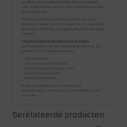
en alleen de sterkste of slimste wint. Een tactisch
spel, vredelievend spel met vele mogelijkheden naar
de overwinning!
De makers van het spel kun je kennen van Dixit,
Mysterium, Seasons en Dice Forge. De art is bijzonder
kleurrijk en vol magie en iedere kaart heeft een eigen
verhaal!
Inhoud boosterbox Whispers from the Maze
Een boosterbox Trail by Frost bevat 36 boosters. Een
booster bevat 13 kaarten waarvan:
- 1 foil hero kaart.
- 3 tot 5 rare kaarten of hoger.
- 1 op 6 kans op een unique kaart.
- 7 tot 9 common kaarten.
- 1 token of foiler kaart.
In een booster Beyond the Gates tref je
meestal negen commons, drie rare kaarten en een
hero aan.
Gerelateerde producten