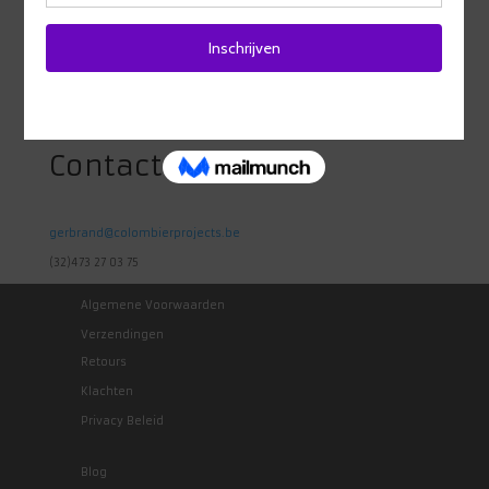
Adres
Heidestraat 98
1742 Ternat
Belgie
Contact
gerbrand@colombierprojects.be
(32)473 27 03 75
Algemene Voorwaarden
Verzendingen
Retours
Klachten
Privacy Beleid
Blog