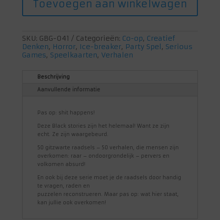
Toevoegen aan winkelwagen
Happens
aantal
SKU:
GBG-041
Categorieën:
Co-op
,
Creatief
Denken
,
Horror
,
Ice-breaker
,
Party Spel
,
Serious
Games
,
Speelkaarten
,
Verhalen
Beschrijving
Aanvullende informatie
Pas op: shit happens!
Deze Black stories zijn het helemaal! Want ze zijn
echt. Ze zijn waargebeurd.
50 gitzwarte raadsels – 50 verhalen, die mensen zijn
overkomen: raar – ondoorgrondelijk – pervers en
volkomen absurd!
En ook bij deze serie moet je de raadsels door handig
te vragen, raden en
puzzelen reconstrueren. Maar pas op: wat hier staat,
kan jullie ook overkomen!