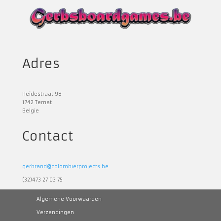
Adres
Heidestraat 98
1742 Ternat
Belgie
Contact
gerbrand@colombierprojects.be
(32)473 27 03 75
Algemene Voorwaarden
Verzendingen