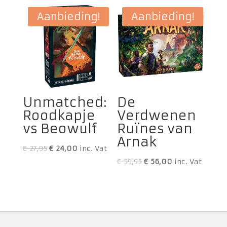
€ 149,99.
€ 140,00.
Aanbieding!
Aanbieding!
Unmatched:
De
Roodkapje
Verdwenen
vs Beowulf
Ruïnes van
Arnak
Oorspronkelijke
Huidige
€
27,95
€
24,00
inc. Vat
prijs
prijs
Oorspronkelijke
Huidige
€
59,95
€
56,00
inc. Vat
was:
is:
prijs
prijs
€ 27,95.
€ 24,00.
was:
is:
€ 59,95.
€ 56,00.