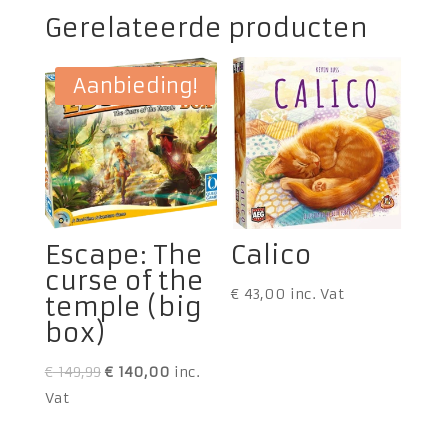
Gerelateerde producten
Aanbieding!
Escape: The
Calico
curse of the
€
43,00
inc. Vat
temple (big
box)
Oorspronkelijke
Huidige
€
149,99
€
140,00
inc.
prijs
prijs
Vat
was:
is: