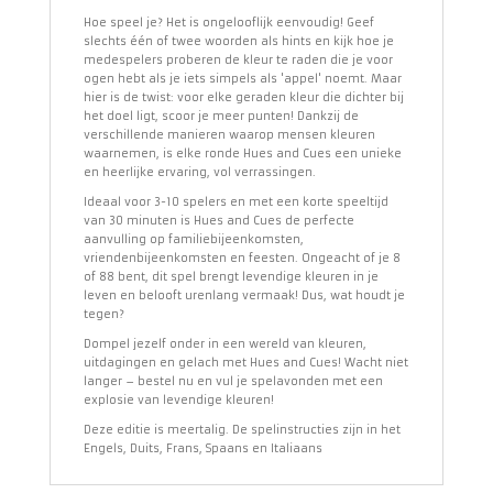
Hoe speel je? Het is ongelooflijk eenvoudig! Geef
slechts één of twee woorden als hints en kijk hoe je
medespelers proberen de kleur te raden die je voor
ogen hebt als je iets simpels als 'appel' noemt. Maar
hier is de twist: voor elke geraden kleur die dichter bij
het doel ligt, scoor je meer punten! Dankzij de
verschillende manieren waarop mensen kleuren
waarnemen, is elke ronde Hues and Cues een unieke
en heerlijke ervaring, vol verrassingen.
Ideaal voor 3-10 spelers en met een korte speeltijd
van 30 minuten is Hues and Cues de perfecte
aanvulling op familiebijeenkomsten,
vriendenbijeenkomsten en feesten. Ongeacht of je 8
of 88 bent, dit spel brengt levendige kleuren in je
leven en belooft urenlang vermaak! Dus, wat houdt je
tegen?
Dompel jezelf onder in een wereld van kleuren,
uitdagingen en gelach met Hues and Cues! Wacht niet
langer – bestel nu en vul je spelavonden met een
explosie van levendige kleuren!
Deze editie is meertalig. De spelinstructies zijn in het
Engels, Duits, Frans, Spaans en Italiaans