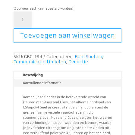
12 op voorraad (kan nabesteld worden)
Hues
and
Cues
aantal
Toevoegen aan winkelwagen
SKU:
GBG-184
Categorieën:
Bord Spellen
,
Communicatie Limieten
,
Deductie
Beschrijving
Aanvullende informatie
Dompel jezelf onder in de betoverende wereld van
kleuren met Hues and Cues, het ultieme bordspel van
USAopoly! Geef je creativiteit de vrije loop en test de
grenzen van je visuele vaardigheden in dit
spannende spel. Hues and Cues draait om het creëren
van verbindingen tussen woorden en kleuren, waarbij
je je vrienden uitdaagt om de juiste tint te vinden uit
een verbluffend palet van 480 tinten op het spelbord.