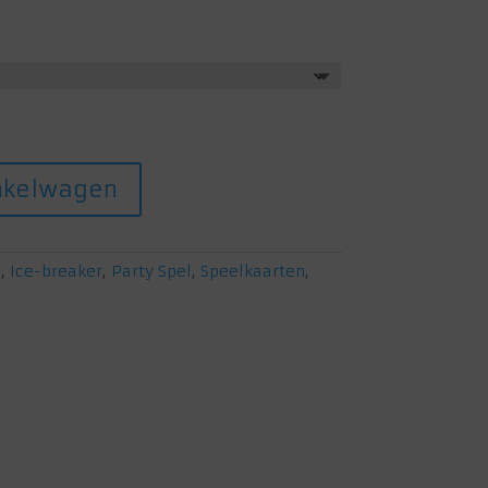
nkelwagen
s
,
Ice-breaker
,
Party Spel
,
Speelkaarten
,