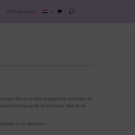
n
Mijn account
.
 iconen die je in één oogopslag vertellen of
omschrijving op de achterkant hoe ze te
hebben in je werktas.