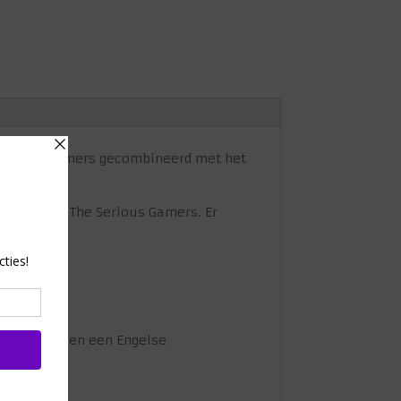
e Serious Gamers gecombineerd met het
ngezet door The Serious Gamers. Er
geschikt is, en een Engelse