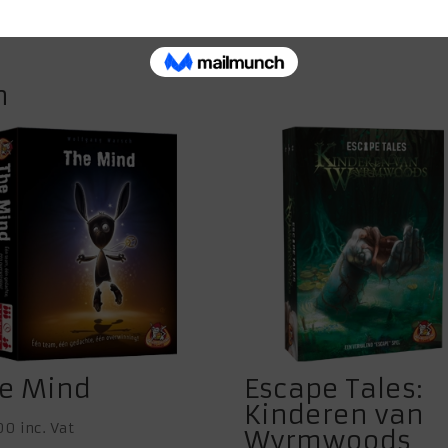
n
e Mind
Escape Tales:
Kinderen van
00
inc. Vat
Wyrmwoods