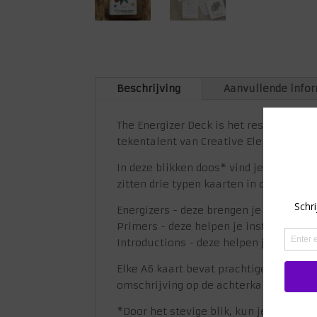
Beschrijving
Aanvullende info
The Energizer Deck is het resultaat v
tekentalent van Creative Elephant!
In deze blikken doos* vind je 42 energi
zitten drie typen kaarten in dit blik:
Energizers - deze brengen je in bewegi
Primers - deze helpen je instappen en 
Introductions - deze helpen je om je p
Elke A6 kaart bevat prachtige illustrat
omschrijving op de achterkant hoe ze t
*Door het stevige blik, kun je deze ge