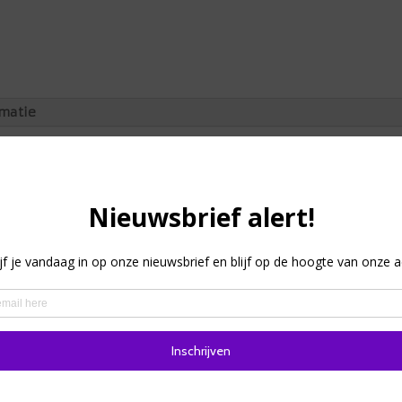
rmatie
an een creatieve samenwerking: De kennis en ervaring van Th
zers. Ook al zijn dit geen serious games, worden ze wel veel i
ng en zorgen voor energie
je brein tot rust komen
eers beter te leren kennen
ies, iconen die je in één oogopslag vertellen of een energizer 
e introduceren en faciliteren.
makkelijk in je werktas houden.