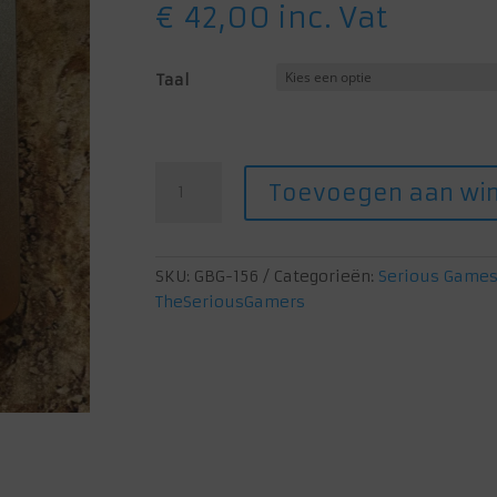
€
42,00
inc. Vat
Taal
The
Toevoegen aan wi
Energizer
Deck
(The
Serious
SKU:
GBG-156
Categorieën:
Serious Game
Gamers)
TheSeriousGamers
aantal