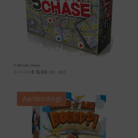
5-Minute Chase
Oorspronkelijke
Huidige
€
15,00
€
13,00
inc. Vat
prijs
prijs
was:
is:
€ 15,00.
€ 13,00.
Aanbieding!