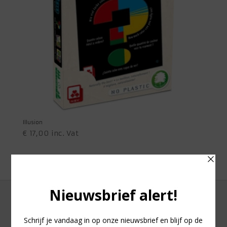
Illusion
€
17,00
inc. Vat
1
2
→