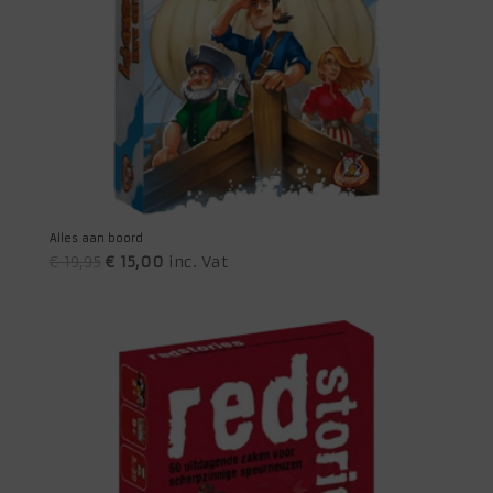
Alles aan boord
Oorspronkelijke
Huidige
€
19,95
€
15,00
inc. Vat
prijs
prijs
was:
is:
€ 19,95.
€ 15,00.