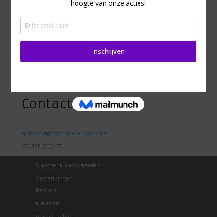
Adres
Heidestraat 98
1742 Ternat
Belgie
Contact
gerbrand@colombierprojects.be
(32)473 27 03 75
Algemene Voorwaarden
Verzendingen
Retours
Klachten
Privacy Beleid