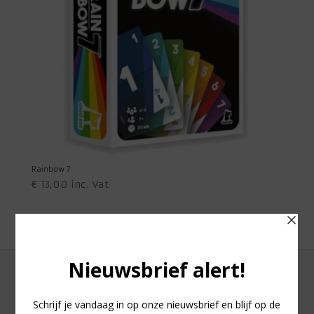
Rainbow 7
€
13,00
inc. Vat
1
2
→