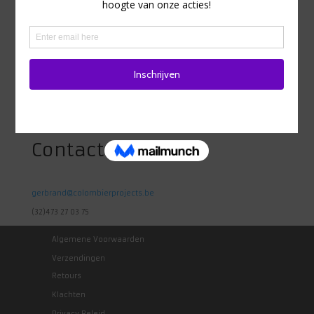
Adres
Heidestraat 98
1742 Ternat
Belgie
Contact
gerbrand@colombierprojects.be
(32)473 27 03 75
Algemene Voorwaarden
Verzendingen
Retours
Klachten
Privacy Beleid