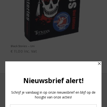
Black Stories – Uni
€
11,00
inc. Vat
1
2
3
4
→