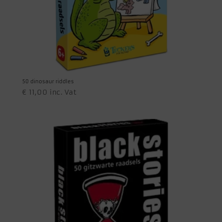
50 dinosaur riddles
€
11,00
inc. Vat