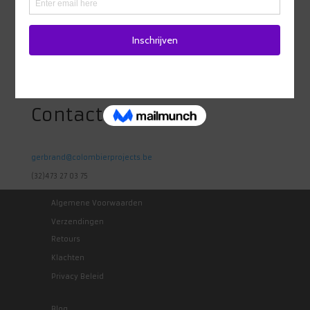
Adres
Heidestraat 98
1742 Ternat
Belgie
Contact
gerbrand@colombierprojects.be
(32)473 27 03 75
Algemene Voorwaarden
Verzendingen
Retours
Klachten
Privacy Beleid
Blog