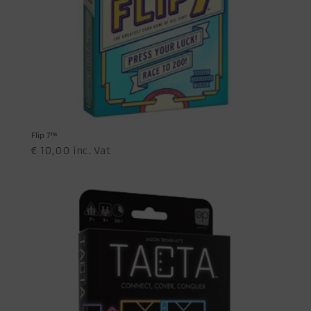
Flip 7™
€
10,00
inc. Vat