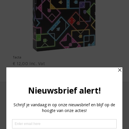
Tacta
€
12,00
inc. Vat
Adres