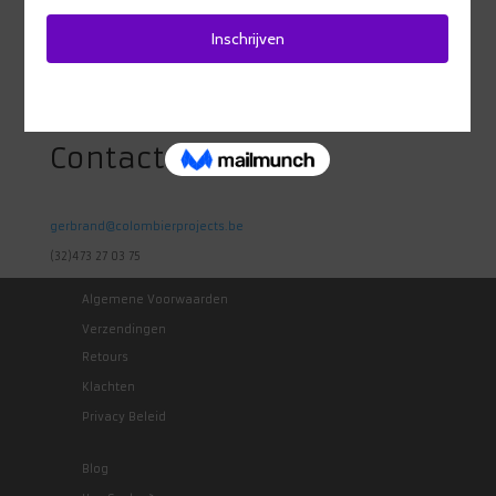
Heidestraat 98
1742 Ternat
Belgie
Contact
gerbrand@colombierprojects.be
(32)473 27 03 75
Algemene Voorwaarden
Verzendingen
Retours
Klachten
Privacy Beleid
Blog