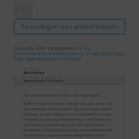
Black
Stories
-
Uni
Toevoegen aan winkelwagen
aantal
SKU:
GBG-079
Categorieën:
Co-op
,
Communicatie limieten
,
Horror
,
Onderzoek
,
Party
Spel
,
Speelkaarten
,
Team Spel
Beschrijving
Aanvullende informatie
Het studentenleven is niets voor angsthazen ...
Studeren kan niet alleen dodelijk saai zijn, maar ook
een dodelijke afloop hebben. Op de campus, tijdens
colleges, bij een feestje in een studentenhuis of aan
het loket van de studiefinanciering. In het leven van
een student gaat wel eens iets mis. Professoren
verdwijnen op mysterieuze wijze en medestudenten
komen onder lugubere omstandigheden om het