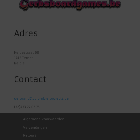
Adres
Heidestraat 98
1742 Ternat
Belgie
Contact
gerbrand@colombierprojects.be
(32)473 27 03 75
Algemene Voorwaarden
Verzendingen
Retours