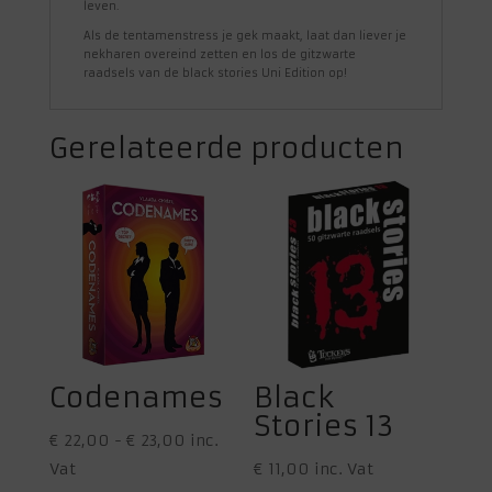
leven.
Als de tentamenstress je gek maakt, laat dan liever je
nekharen overeind zetten en los de gitzwarte
raadsels van de black stories Uni Edition op!
Gerelateerde producten
Codenames
Black
Stories 13
Prijsklasse:
€
22,00
-
€
23,00
inc.
€ 22,00
Vat
€
11,00
inc. Vat