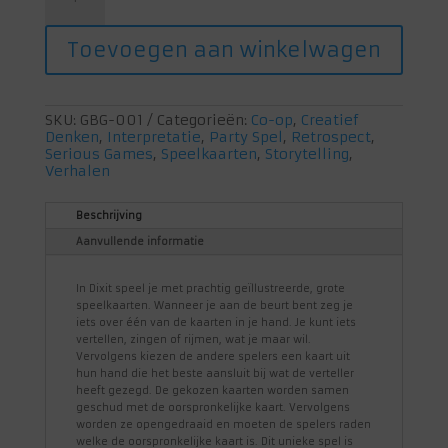
Toevoegen aan winkelwagen
SKU:
GBG-001
Categorieën:
Co-op
,
Creatief
Denken
,
Interpretatie
,
Party Spel
,
Retrospect
,
Serious Games
,
Speelkaarten
,
Storytelling
,
Verhalen
Beschrijving
Aanvullende informatie
In Dixit speel je met prachtig geïllustreerde, grote
speelkaarten. Wanneer je aan de beurt bent zeg je
iets over één van de kaarten in je hand. Je kunt iets
vertellen, zingen of rijmen, wat je maar wil.
Vervolgens kiezen de andere spelers een kaart uit
hun hand die het beste aansluit bij wat de verteller
heeft gezegd. De gekozen kaarten worden samen
geschud met de oorspronkelijke kaart. Vervolgens
worden ze opengedraaid en moeten de spelers raden
welke de oorspronkelijke kaart is. Dit unieke spel is