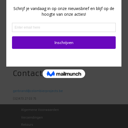
Adres
Heidestraat 98
1742 Ternat
Belgie
Contact
gerbrand@colombierprojects.be
(32)473 27 03 75
Algemene Voorwaarden
Verzendingen
Retours