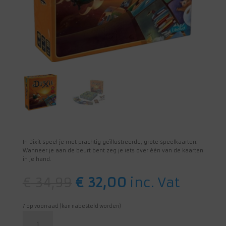
In Dixit speel je met prachtig geïllustreerde, grote speelkaarten.
Wanneer je aan de beurt bent zeg je iets over één van de kaarten
in je hand.
Oorspronkelijke
Huidige
€
34,99
€
32,00
inc. Vat
prijs
prijs
was:
is:
€ 34,99.
€ 32,00.
7 op voorraad (kan nabesteld worden)
Dixit
aantal