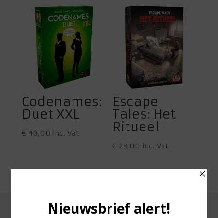
Codenames:
Escape
Duet XXL
Tales: Het
Ritueel
€
40,00
inc. Vat
€
28,00
inc. Vat