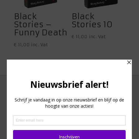
Black
Black
Stories –
Stories 10
Funny Death
€
11,00
inc. Vat
€
11,00
inc. Vat
Adres