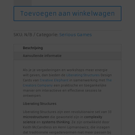
Design
Cards
Toevoegen aan winkelwagen
aantal
SKU:
N/B
Categorie:
Serious Games
Beschrijving
Aanvullende informatie
Als je je vergaderingen en workshops meer energie
wilt geven, dan bieden de
Liberating Structures
Design
Cards van
Creative Elephant
in samenwerking met
The
Creators Company
een praktische en toegankelijke
manier om interactieve en effectieve sessies te
ontwerpen.
Liberating Structures
Liberating Structures zijn een revolutionaire set van 33
microstructuren
die geworteld zijn in
complexity
science
en
systems thinking
. Ze zijn ontwikkeld door
Keith McCandless en Henri Lipmanowicz, die inzagen
dat traditionele vergadervormen niet meer passen bij