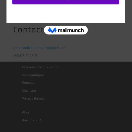
Heidestraat 98
1742 Ternat
Belgie
Contact
gerbrand@colombierprojects.be
(32)473 27 03 75
Algemene Voorwaarden
Verzendingen
Retours
Klachten
Privacy Beleid
Blog
Hoe Spelen?