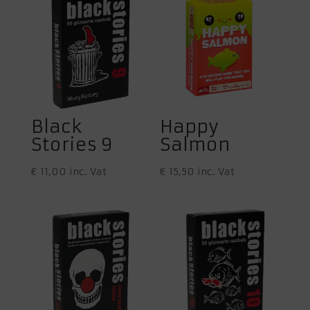
Black
Happy
Stories 9
Salmon
€
11,00
inc. Vat
€
15,50
inc. Vat