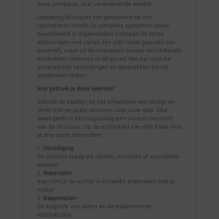
onze complexe, snel veranderende wereld.
Liberating Structures zijn gebaseerd op een
fascinerend inzicht: in complexe systemen (zoals
bijvoorbeeld in organisaties) ontstaan de beste
oplossingen niet vanuit één plek (vaak gepusht van
bovenaf), maar uit de interacties tussen verschillende
onderdelen (mensen in dit geval). Het zijn juist die
onverwachte verbindingen en gesprekken die tot
doorbraken leiden.
Hoe gebruik je deze kaarten?
Gebruik de kaarten bij het ontwerpen van strings en
vindt snel de juiste structure voor jouw doel. Elke
kaart geeft in één oogopslag een visueel overzicht
van de structuur. Op de achterkant van elke kaart vind
je drie vaste elementen:
1.
Uitnodiging
De centrale vraag die ideeën, inzichten of voorstellen
oproept
2.
Materialen
Hoe richt je de ruimte in en welke materialen heb je
nodig?
3.
Stappenplan
De volgorde van acties en de bijbehorende
tijdsindicatie