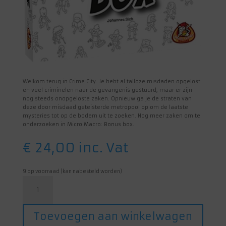
Welkom terug in Crime City. Je hebt al talloze misdaden opgelost
en veel criminelen naar de gevangenis gestuurd, maar er zijn
nog steeds onopgeloste zaken. Opnieuw ga je de straten van
deze door misdaad geteisterde metropool op om de laatste
mysteries tot op de bodem uit te zoeken. Nog meer zaken om te
onderzoeken in Micro Macro: Bonus box.
€
24,00
inc. Vat
9 op voorraad (kan nabesteld worden)
Micro
Macro:
Bonus
box
Toevoegen aan winkelwagen
aantal