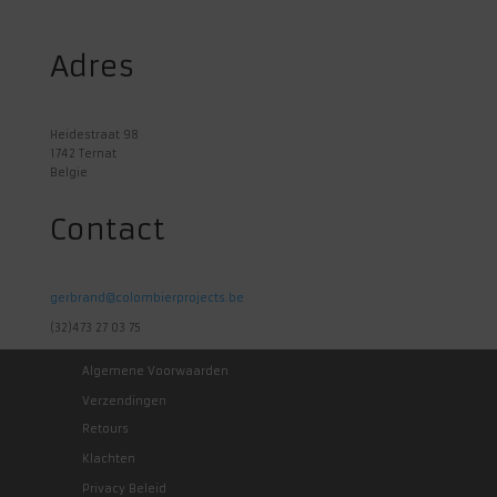
Adres
Heidestraat 98
1742 Ternat
Belgie
Contact
gerbrand@colombierprojects.be
(32)473 27 03 75
Algemene Voorwaarden
Verzendingen
Retours
Klachten
Privacy Beleid