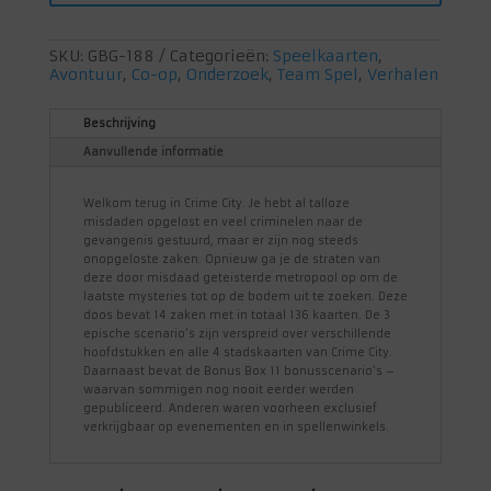
SKU:
GBG-188
Categorieën:
Speelkaarten
,
Avontuur
,
Co-op
,
Onderzoek
,
Team Spel
,
Verhalen
Beschrijving
Aanvullende informatie
Welkom terug in Crime City. Je hebt al talloze
misdaden opgelost en veel criminelen naar de
gevangenis gestuurd, maar er zijn nog steeds
onopgeloste zaken. Opnieuw ga je de straten van
deze door misdaad geteisterde metropool op om de
laatste mysteries tot op de bodem uit te zoeken. Deze
doos bevat 14 zaken met in totaal 136 kaarten. De 3
epische scenario‘s zijn verspreid over verschillende
hoofdstukken en alle 4 stadskaarten van Crime City.
Daarnaast bevat de Bonus Box 11 bonusscenario’s –
waarvan sommigen nog nooit eerder werden
gepubliceerd. Anderen waren voorheen exclusief
verkrijgbaar op evenementen en in spellenwinkels.