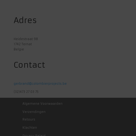
Adres
Heidestraat 98
1742 Ternat
Belgie
Contact
gerbrand@colombierprojects.be
(32)473 27 03 75
Algemene Voorwaarden
Verzendingen
Retours
Klachten
Privacy Beleid