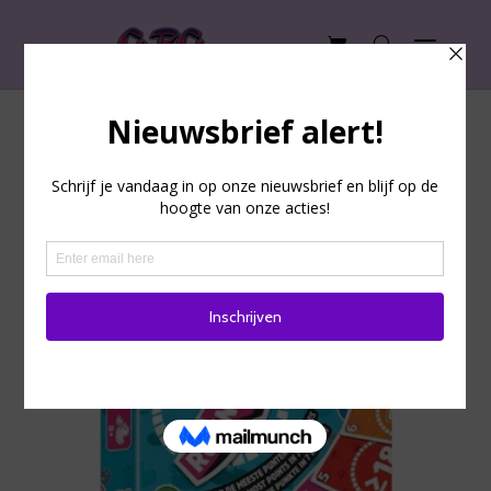
Home
/ Product Speelduur / 15 Min
15 Min
Resultaat 1–9 van de 34 resultaten wordt
getoond