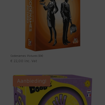
Codenames: Pictures (EN)
€
22,00
inc. Vat
Aanbieding!