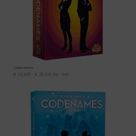
Codenames
Prijsklasse:
€
22,00
-
€
23,00
inc. Vat
€ 22,00
tot
€ 23,00