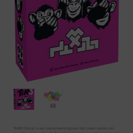
TEAM3 (Roze) is een samenwerkingsspel dat zowel spelers als