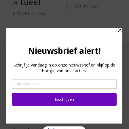
Ritueel
€
11,00
inc. Vat
€
28,00
inc. Vat
Adres
Heidestraat 98
1742 Ternat
Belgie