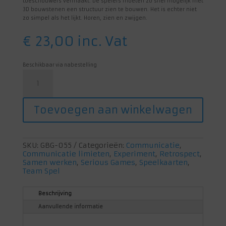
toeschouwers vermaakt. De spelers moeten zo snel mogelijk met
3D bouwstenen een structuur zien te bouwen. Het is echter niet
zo simpel als het lijkt. Horen, zien en zwijgen.
€
23,00
inc. Vat
Beschikbaar via nabestelling
TEAM3
(Roze)
aantal
Toevoegen aan winkelwagen
SKU:
GBG-055
Categorieën:
Communicatie
,
Communicatie limieten
,
Experiment
,
Retrospect
,
Samen werken
,
Serious Games
,
Speelkaarten
,
Team Spel
Beschrijving
Aanvullende informatie