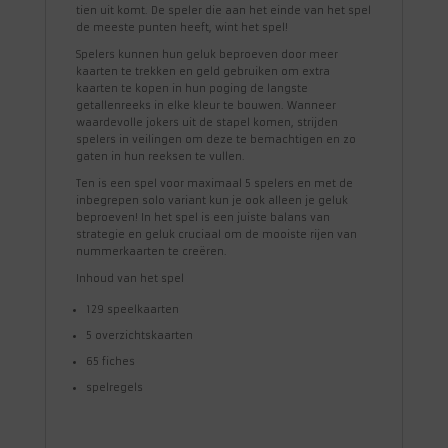
tien uit komt. De speler die aan het einde van het spel
de meeste punten heeft, wint het spel!
Spelers kunnen hun geluk beproeven door meer
kaarten te trekken en geld gebruiken om extra
kaarten te kopen in hun poging de langste
getallenreeks in elke kleur te bouwen. Wanneer
waardevolle jokers uit de stapel komen, strijden
spelers in veilingen om deze te bemachtigen en zo
gaten in hun reeksen te vullen.
Ten is een spel voor maximaal 5 spelers en met de
inbegrepen solo variant kun je ook alleen je geluk
beproeven! In het spel is een juiste balans van
strategie en geluk cruciaal om de mooiste rijen van
nummerkaarten te creëren.
Inhoud van het spel
129 speelkaarten
5 overzichtskaarten
65 fiches
spelregels