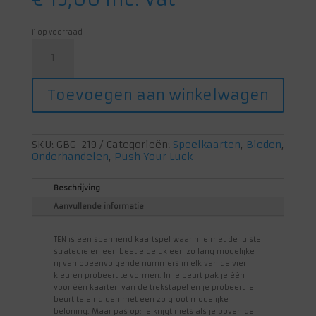
11 op voorraad
Ten
aantal
Toevoegen aan winkelwagen
SKU:
GBG-219
Categorieën:
Speelkaarten
,
Bieden
,
Onderhandelen
,
Push Your Luck
Beschrijving
Aanvullende informatie
TEN is een spannend kaartspel waarin je met de juiste
strategie en een beetje geluk een zo lang mogelijke
rij van opeenvolgende nummers in elk van de vier
kleuren probeert te vormen. In je beurt pak je één
voor één kaarten van de trekstapel en je probeert je
beurt te eindigen met een zo groot mogelijke
beloning. Maar pas op: je krijgt niets als je boven de