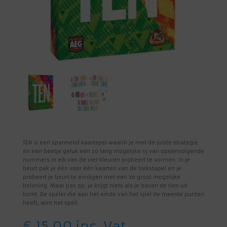
TEN is een spannend kaartspel waarin je met de juiste strategie
en een beetje geluk een zo lang mogelijke rij van opeenvolgende
nummers in elk van de vier kleuren probeert te vormen. In je
beurt pak je één voor één kaarten van de trekstapel en je
probeert je beurt te eindigen met een zo groot mogelijke
beloning. Maar pas op: je krijgt niets als je boven de tien uit
komt. De speler die aan het einde van het spel de meeste punten
heeft, wint het spel!
€
15,00
inc. Vat