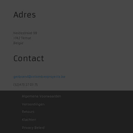
Adres
Heidestraat 98
1742 Ternat
Belgie
Contact
gerbrand@colombierprojects.be
(32)473 27 03 75
Algemene Voorwaarden
Verzendingen
Retours
Klachten
Privacy Beleid