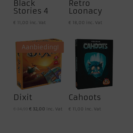
Black
Retro
Stories 4
Loonacy
€
11,00
inc. Vat
€
18,00
inc. Vat
Aanbieding!
Dixit
Cahoots
Oorspronkelijke
Huidige
€
34,99
€
32,00
inc. Vat
€
11,00
inc. Vat
prijs
prijs
was:
is:
€ 34,99.
€ 32,00.