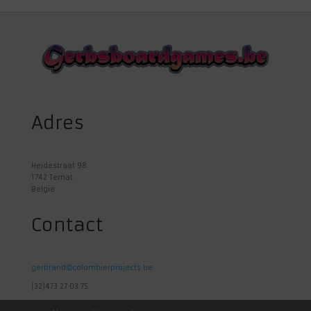
Adres
Heidestraat 98
1742 Ternat
Belgie
Contact
gerbrand@colombierprojects.be
(32)473 27 03 75