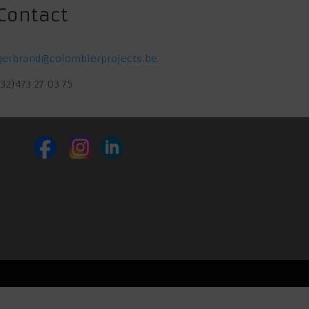
Contact
gerbrand@colombierprojects.be
(32)473 27 03 75