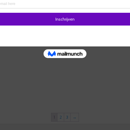
1
2
3
→