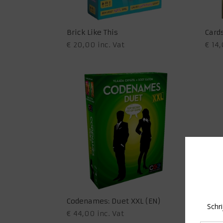
Brick Like This
Cards
€
20,00
inc. Vat
€
14,
Codenames: Duet XXL (EN)
Code
€
44,00
inc. Vat
€
27,