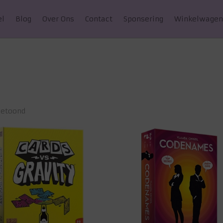
el
Blog
Over Ons
Contact
Sponsering
Winkelwage
getoond