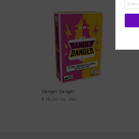
Danger Danger
€
16,00
inc. Vat