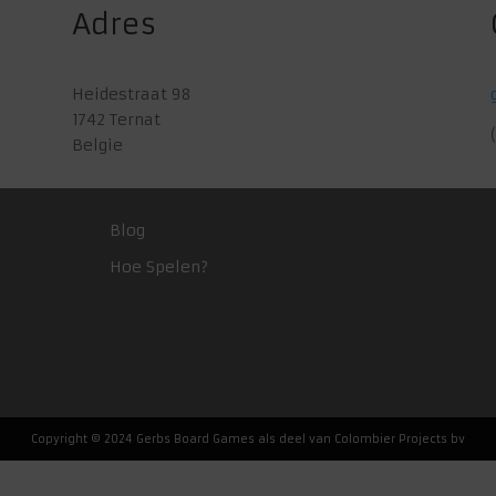
Adres
Heidestraat 98
1742 Ternat
Belgie
Blog
Hoe Spelen?
Copyright © 2024 Gerbs Board Games als deel van Colombier Projects bv
Nederlands
English
(
Engels
)