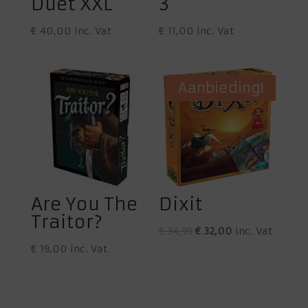
Duet XXL
3
€
40,00
inc. Vat
€
11,00
inc. Vat
Aanbieding!
Are You The
Dixit
Traitor?
Oorspronkelijke
Huidige
€
34,99
€
32,00
inc. Vat
prijs
prijs
€
19,00
inc. Vat
was:
is:
€ 34,99.
€ 32,00.