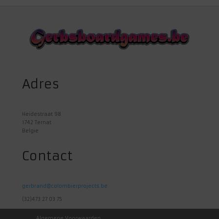
Adres
Heidestraat 98
1742 Ternat
Belgie
Contact
gerbrand@colombierprojects.be
(32)473 27 03 75
Algemene Voorwaarden