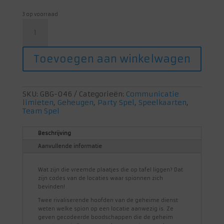
3 op voorraad
Codenames:
Pictures
aantal
Toevoegen aan winkelwagen
SKU:
GBG-046
Categorieën:
Communicatie
limieten
,
Geheugen
,
Party Spel
,
Speelkaarten
,
Team Spel
Beschrijving
Aanvullende informatie
Wat zijn die vreemde plaatjes die op tafel liggen? Dat
zijn codes van de locaties waar spionnen zich
bevinden!
Twee rivaliserende hoofden van de geheime dienst
weten welke spion op een locatie aanwezig is. Ze
geven gecodeerde boodschappen die de geheim